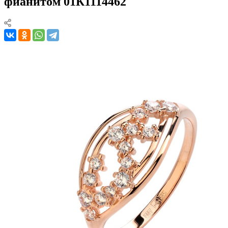
фианитом 01К1114462