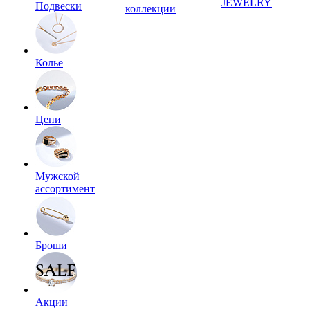
JEWELRY
Подвески
коллекции
Колье
Цепи
Мужской
ассортимент
Броши
Акции