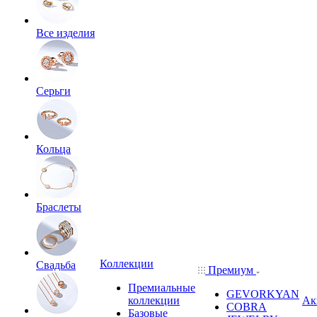
Все изделия
Серьги
Кольца
Браслеты
Коллекции
Свадьба
Премиум
Премиальные
GEVORKYAN
коллекции
Ак
COBRA
Базовые