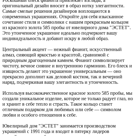
Роскошный блеск фианита привлекает взгляды, а
оригинальный дизайн вносит в образ нотку элегантности.
Самые смелые решения дизайнеров воплощаются в
современных украшениях. Откройте для себя изысканное
сочетание стиля и символики с нашим прекрасным кольцом
из красного золота 585 пробы от ювелирного дома "ЭСТЕТ".
Это утонченное украшение идеально подчеркнет вашу
индивидуальность и добавит искру в любой образ.
Центральный акцент — нежный фианит, искусственный
алмаз, сияющий яркостью и красотой, сравнимой с
природным драгоценным камнем. Фианит символизирует
чистоту, вечное сияние и внутреннюю гармонию. Его блеск и
изящность делают это украшение универсальным — оно
прекрасно дополнит как деловой костюм, так и вечерний
наряд, подчеркивая вашу элегантность и утонченность.
Используя высококачественное красное золото 585 пробы, мы
создали уникальное изделие, которое не только радует глаз, но
и хранит в себе тепло и страсть. Такое кольцо станет
отличным подарком для любимых или себе — символом
любви и особого отношения к себе.
Ювелирный дом "ЭСТЕТ" занимается производством
украшений с 1991 года и входит в пятерку лидеров