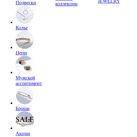
JEWELRY
Подвески
коллекции
Колье
Цепи
Мужской
ассортимент
Броши
Акции