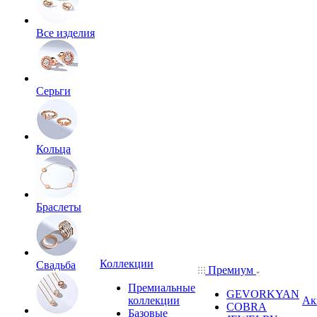
Все изделия
Серьги
Кольца
Браслеты
Коллекции
Свадьба
Премиум
Премиальные
GEVORKYAN
коллекции
Ак
COBRA
Базовые