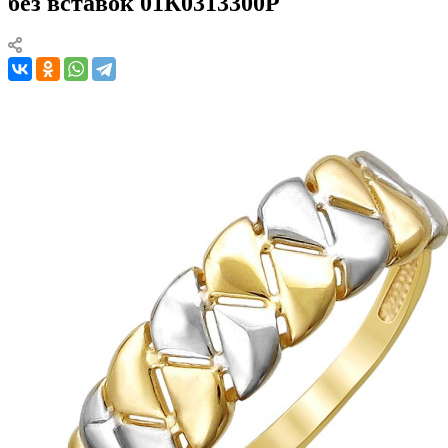
без вставок 01К0313300Р