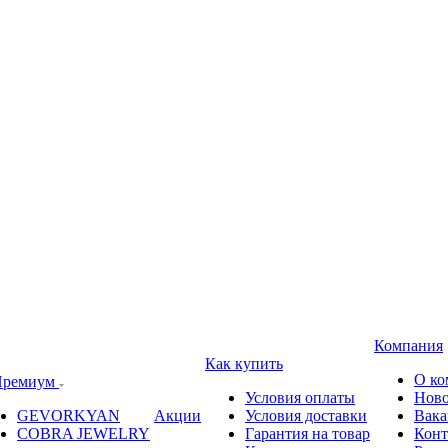
Компания
Как купить
О ко
ремиум
Условия оплаты
Ново
GEVORKYAN
Акции
Условия доставки
Вака
COBRA JEWELRY
Гарантия на товар
Конт