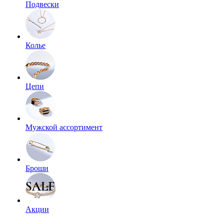
Подвески
Колье
Цепи
Мужской ассортимент
Броши
Акции