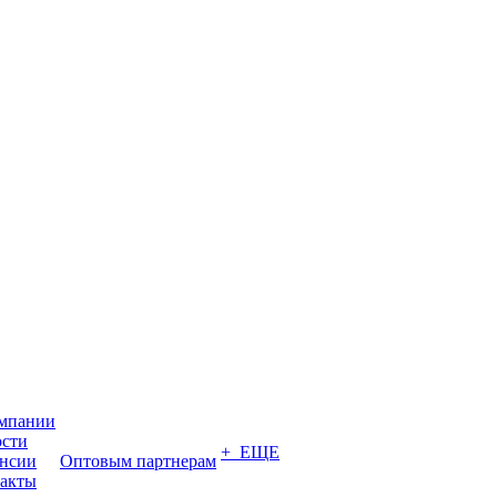
мпании
сти
+ ЕЩЕ
нсии
Оптовым партнерам
акты