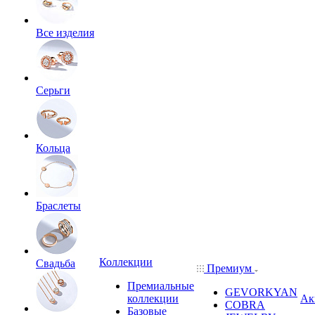
Все изделия
Серьги
Кольца
Браслеты
Коллекции
Свадьба
Премиум
Премиальные
GEVORKYAN
коллекции
Ак
COBRA
Базовые