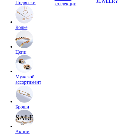
JEWELRY
Подвески
коллекции
Колье
Цепи
Мужской
ассортимент
Броши
Акции