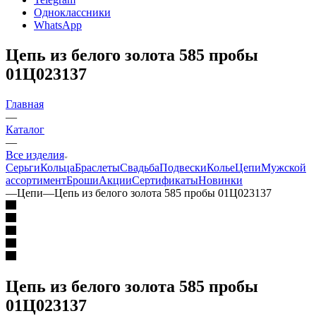
Одноклассники
WhatsApp
Цепь из белого золота 585 пробы
01Ц023137
Главная
—
Каталог
—
Все изделия
Серьги
Кольца
Браслеты
Свадьба
Подвески
Колье
Цепи
Мужской
ассортимент
Броши
Акции
Сертификаты
Новинки
—
Цепи
—
Цепь из белого золота 585 пробы 01Ц023137
Цепь из белого золота 585 пробы
01Ц023137