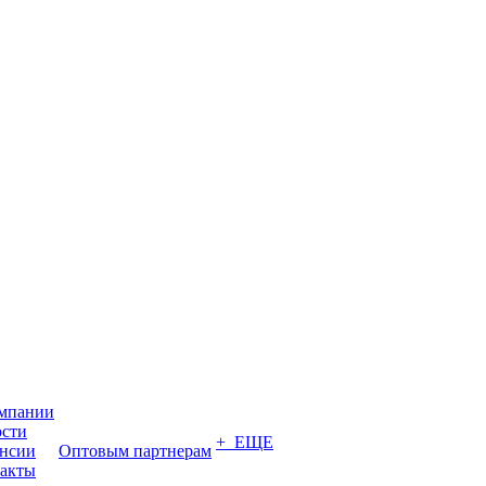
мпании
сти
+ ЕЩЕ
нсии
Оптовым партнерам
акты