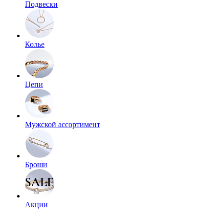
Подвески
Колье
Цепи
Мужской ассортимент
Броши
Акции