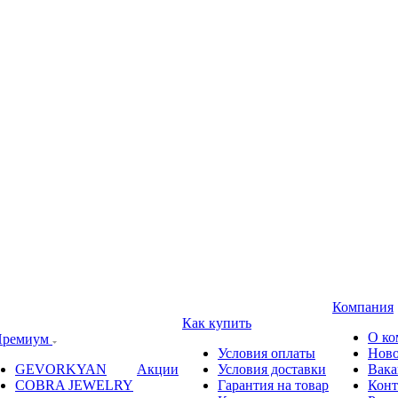
Компания
Как купить
О ко
ремиум
Условия оплаты
Ново
GEVORKYAN
Акции
Условия доставки
Вака
COBRA JEWELRY
Гарантия на товар
Конт