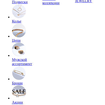
JEWELRY
Подвески
коллекции
Колье
Цепи
Мужской
ассортимент
Броши
Акции