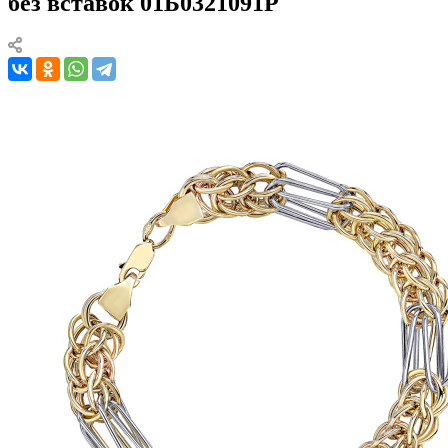
без вставок 01Б0321091Р