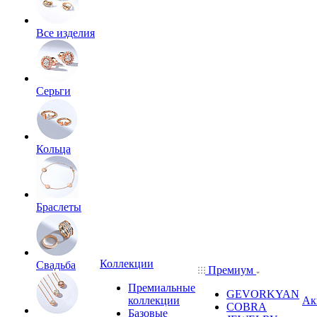
Все изделия
Серьги
Кольца
Браслеты
Коллекции
Свадьба
Премиум
Премиальные
GEVORKYAN
коллекции
Ак
COBRA
Базовые