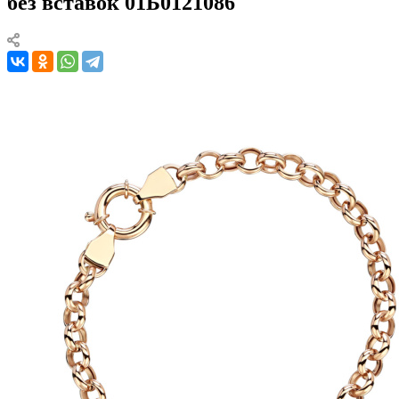
без вставок 01Б0121086