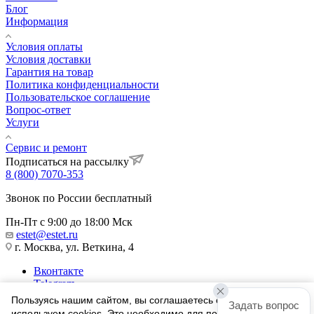
Блог
Информация
Условия оплаты
Условия доставки
Гарантия на товар
Политика конфиденциальности
Пользовательское соглашение
Вопрос-ответ
Услуги
Сервис и ремонт
Подписаться на рассылку
8 (800) 7070-353
Звонок по России бесплатный
Пн-Пт с 9:00 до 18:00 Мск
estet@estet.ru
г. Москва, ул. Веткина, 4
Вконтакте
Telegram
Одноклассники
Пользуясь нашим сайтом, вы соглашаетесь с тем, что мы
Задать вопрос
WhatsApp
используем cookies. Это необходимо для полноценного