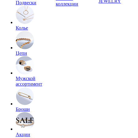
JEWELRY
Подвески
коллекции
Колье
Цепи
Мужской
ассортимент
Броши
Акции