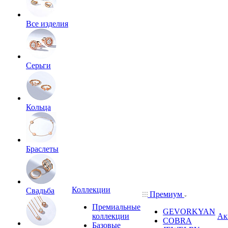
Все изделия
Серьги
Кольца
Браслеты
Коллекции
Свадьба
Премиум
Премиальные
GEVORKYAN
коллекции
Ак
COBRA
Базовые