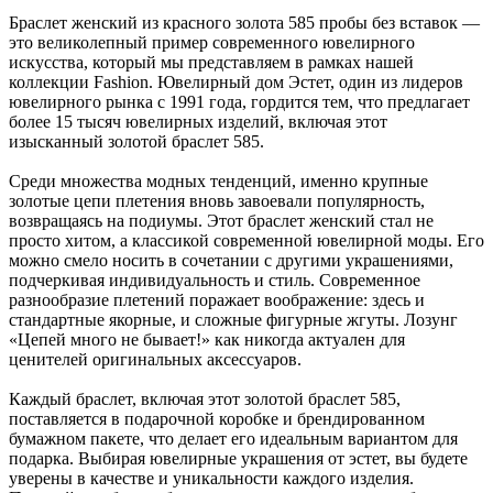
Браслет женский из красного золота 585 пробы без вставок —
это великолепный пример современного ювелирного
искусства, который мы представляем в рамках нашей
коллекции Fashion. Ювелирный дом Эстет, один из лидеров
ювелирного рынка с 1991 года, гордится тем, что предлагает
более 15 тысяч ювелирных изделий, включая этот
изысканный золотой браслет 585.
Среди множества модных тенденций, именно крупные
золотые цепи плетения вновь завоевали популярность,
возвращаясь на подиумы. Этот браслет женский стал не
просто хитом, а классикой современной ювелирной моды. Его
можно смело носить в сочетании с другими украшениями,
подчеркивая индивидуальность и стиль. Современное
разнообразие плетений поражает воображение: здесь и
стандартные якорные, и сложные фигурные жгуты. Лозунг
«Цепей много не бывает!» как никогда актуален для
ценителей оригинальных аксессуаров.
Каждый браслет, включая этот золотой браслет 585,
поставляется в подарочной коробке и брендированном
бумажном пакете, что делает его идеальным вариантом для
подарка. Выбирая ювелирные украшения от эстет, вы будете
уверены в качестве и уникальности каждого изделия.