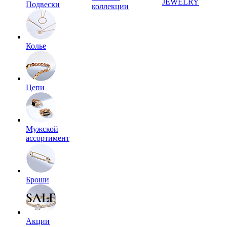
JEWELRY
Подвески
коллекции
Колье
Цепи
Мужской
ассортимент
Броши
Акции