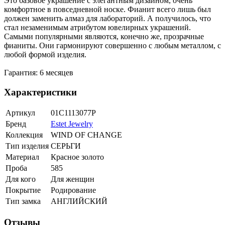
Это базовое украшение с элегантным дизайном, очень
комфортное в повседневной носке. Фианит всего лишь был
должен заменить алмаз для лабораторий. А получилось, что
стал незаменимым атрибутом ювелирных украшений.
Самыми популярными являются, конечно же, прозрачные
фианиты. Они гармонируют совершенно с любым металлом, с
любой формой изделия.
Гарантия: 6 месяцев
Характеристики
Артикул
01С1113077Р
Бренд
Estet Jewelry
Коллекция
WIND OF CHANGE
Тип изделия
СЕРЬГИ
Материал
Красное золото
Проба
585
Для кого
Для женщин
Покрытие
Родирование
Тип замка
АНГЛИЙСКИЙ
Отзывы