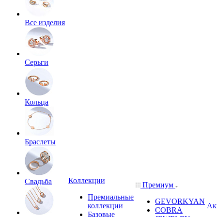
Все изделия
Серьги
Кольца
Браслеты
Коллекции
Свадьба
Премиум
Премиальные
GEVORKYAN
коллекции
Ак
COBRA
Базовые