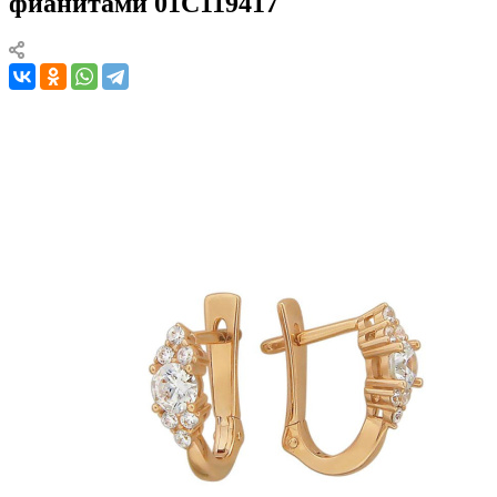
фианитами 01С119417