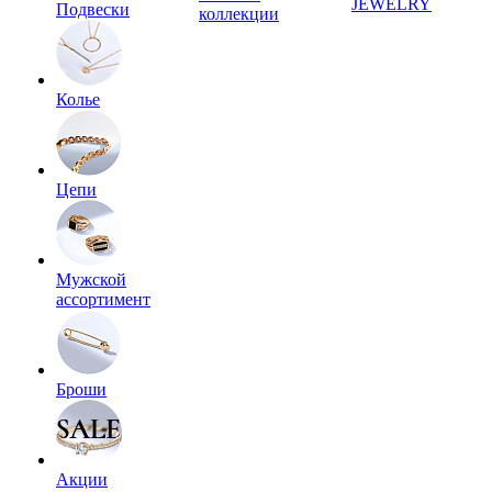
JEWELRY
Подвески
коллекции
Колье
Цепи
Мужской
ассортимент
Броши
Акции