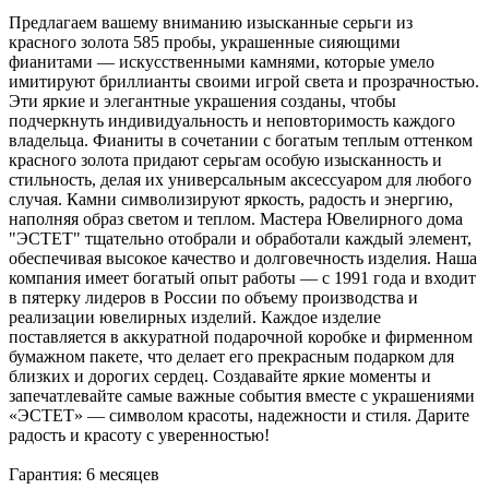
Предлагаем вашему вниманию изысканные серьги из
красного золота 585 пробы, украшенные сияющими
фианитами — искусственными камнями, которые умело
имитируют бриллианты своими игрой света и прозрачностью.
Эти яркие и элегантные украшения созданы, чтобы
подчеркнуть индивидуальность и неповторимость каждого
владельца. Фианиты в сочетании с богатым теплым оттенком
красного золота придают серьгам особую изысканность и
стильность, делая их универсальным аксессуаром для любого
случая. Камни символизируют яркость, радость и энергию,
наполняя образ светом и теплом. Мастера Ювелирного дома
"ЭСТЕТ" тщательно отобрали и обработали каждый элемент,
обеспечивая высокое качество и долговечность изделия. Наша
компания имеет богатый опыт работы — с 1991 года и входит
в пятерку лидеров в России по объему производства и
реализации ювелирных изделий. Каждое изделие
поставляется в аккуратной подарочной коробке и фирменном
бумажном пакете, что делает его прекрасным подарком для
близких и дорогих сердец. Создавайте яркие моменты и
запечатлевайте самые важные события вместе с украшениями
«ЭСТЕТ» — символом красоты, надежности и стиля. Дарите
радость и красоту с уверенностью!
Гарантия: 6 месяцев