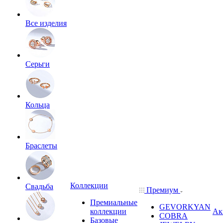
Все изделия
Серьги
Кольца
Браслеты
Коллекции
Свадьба
Премиум
Премиальные
GEVORKYAN
коллекции
Ак
COBRA
Базовые