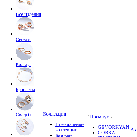
Все изделия
Серьги
Кольца
Браслеты
Коллекции
Свадьба
Премиум
Премиальные
GEVORKYAN
коллекции
Ак
COBRA
Базовые