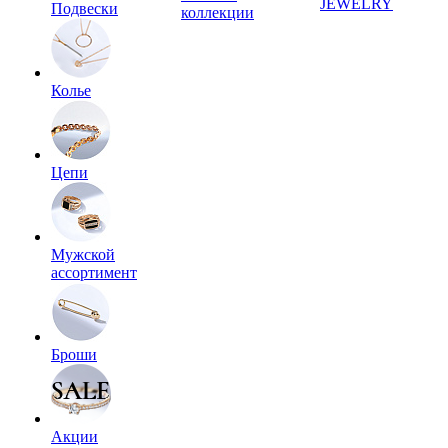
JEWELRY
Подвески
коллекции
Колье
Цепи
Мужской
ассортимент
Броши
Акции