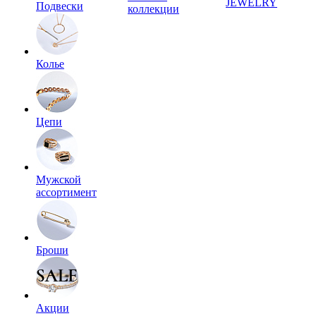
JEWELRY
Подвески
коллекции
Колье
Цепи
Мужской
ассортимент
Броши
Акции