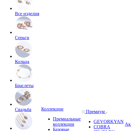
Все изделия
Серьги
Кольца
Браслеты
Коллекции
Свадьба
Премиум
Премиальные
GEVORKYAN
коллекции
Ак
COBRA
Базовые