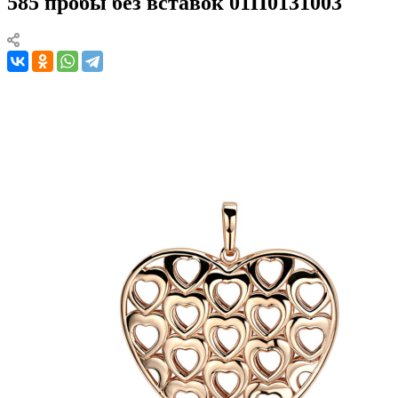
585 пробы без вставок 01П0131003