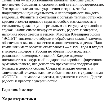
фианитами — искусственными камнями, которые умело
имитируют бриллианты своими игрой света и прозрачностью.
Эти яркие и элегантные украшения созданы, чтобы
подчеркнуть индивидуальность и неповторимость каждого
владельца. Фианиты в сочетании с богатым теплым оттенком
красного золота придают серьгам особую изысканность и
стильность, делая их универсальным аксессуаром для любого
случая. Камни символизируют яркость, радость и энергию,
наполняя образ светом и теплом. Мастера Ювелирного дома
"ЭСТЕТ" тщательно отобрали и обработали каждый элемент,
обеспечивая высокое качество и долговечность изделия. Наша
компания имеет богатый опыт работы — с 1991 года и входит
в пятерку лидеров в России по объему производства и
реализации ювелирных изделий. Каждое изделие
поставляется в аккуратной подарочной коробке и фирменном
бумажном пакете, что делает его прекрасным подарком для
близких и дорогих сердец. Создавайте яркие моменты и
запечатлевайте самые важные события вместе с украшениями
«ЭСТЕТ» — символом красоты, надежности и стиля. Дарите
радость и красоту с уверенностью!
Гарантия: 6 месяцев
Характеристики