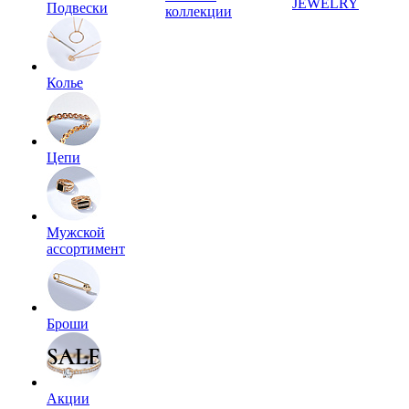
JEWELRY
Подвески
коллекции
Колье
Цепи
Мужской
ассортимент
Броши
Акции