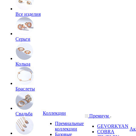
Все изделия
Серьги
Кольца
Браслеты
Коллекции
Свадьба
Премиум
Премиальные
GEVORKYAN
коллекции
Ак
COBRA
Базовые