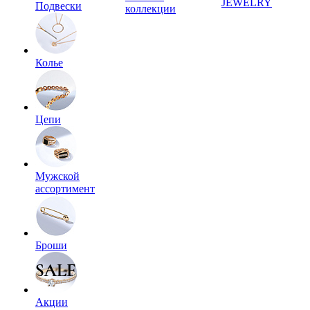
JEWELRY
Подвески
коллекции
Колье
Цепи
Мужской
ассортимент
Броши
Акции