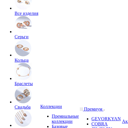
Все изделия
Серьги
Кольца
Браслеты
Коллекции
Свадьба
Премиум
Премиальные
GEVORKYAN
коллекции
Ак
COBRA
Базовые