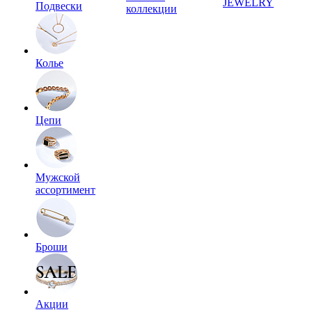
JEWELRY
Подвески
коллекции
Колье
Цепи
Мужской
ассортимент
Броши
Акции