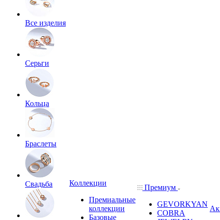
Все изделия
Серьги
Кольца
Браслеты
Коллекции
Свадьба
Премиум
Премиальные
GEVORKYAN
коллекции
Ак
COBRA
Базовые