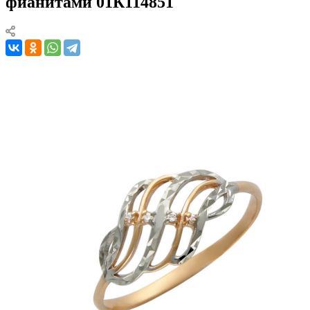
фианитами 01К114851