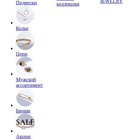
JEWELRY
Подвески
коллекции
Колье
Цепи
Мужской
ассортимент
Броши
Акции