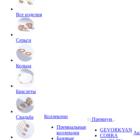
Все изделия
Серьги
Кольца
Браслеты
Коллекции
Свадьба
Премиум
Премиальные
GEVORKYAN
коллекции
Ак
COBRA
Базовые