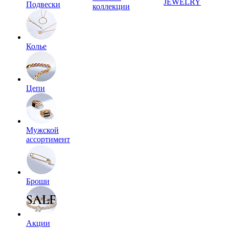
JEWELRY
Подвески
коллекции
Колье
Цепи
Мужской
ассортимент
Броши
Акции