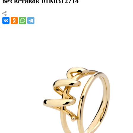
без вставок 01К0312714