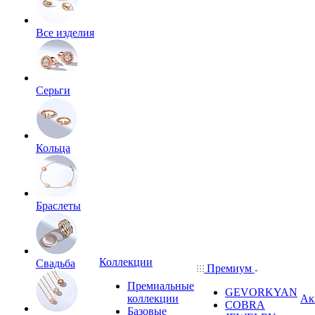
Все изделия
Серьги
Кольца
Браслеты
Коллекции
Свадьба
Премиум
Премиальные
GEVORKYAN
коллекции
Ак
COBRA
Базовые