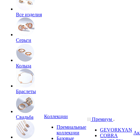
Все изделия
Серьги
Кольца
Браслеты
Коллекции
Свадьба
Премиум
Премиальные
GEVORKYAN
коллекции
Ак
COBRA
Базовые