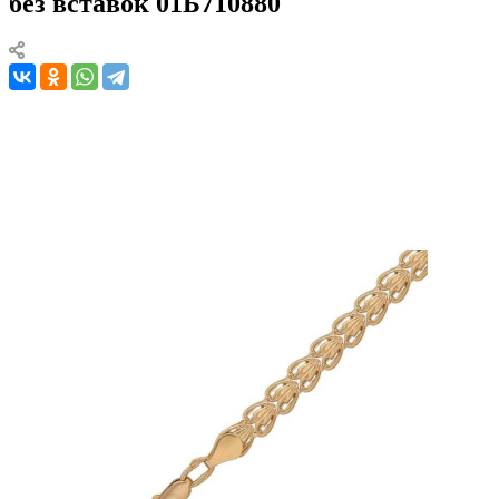
без вставок 01Б710880