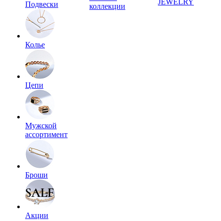
JEWELRY
Подвески
коллекции
Колье
Цепи
Мужской
ассортимент
Броши
Акции