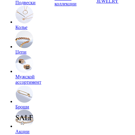
JEWELRY
Подвески
коллекции
Колье
Цепи
Мужской
ассортимент
Броши
Акции