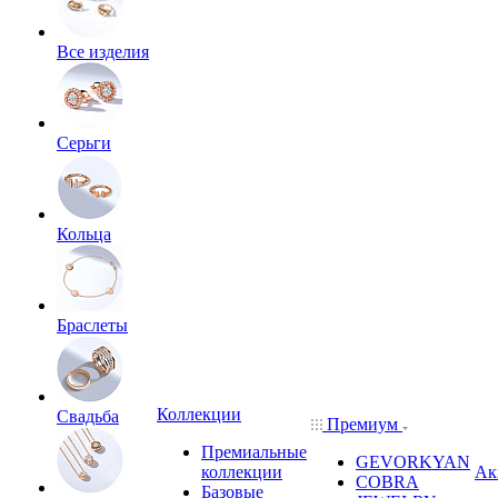
Все изделия
Серьги
Кольца
Браслеты
Коллекции
Свадьба
Премиум
Премиальные
GEVORKYAN
коллекции
Ак
COBRA
Базовые