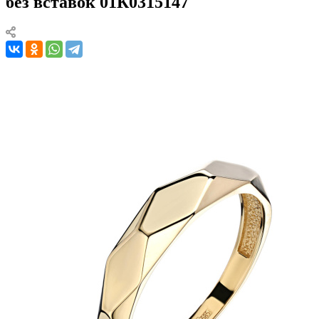
без вставок 01К0315147