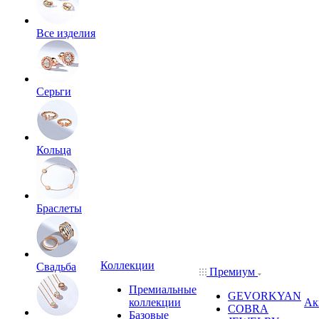
Все изделия
Серьги
Кольца
Браслеты
Коллекции
Свадьба
Премиум
Премиальные
GEVORKYAN
коллекции
Ак
COBRA
Базовые