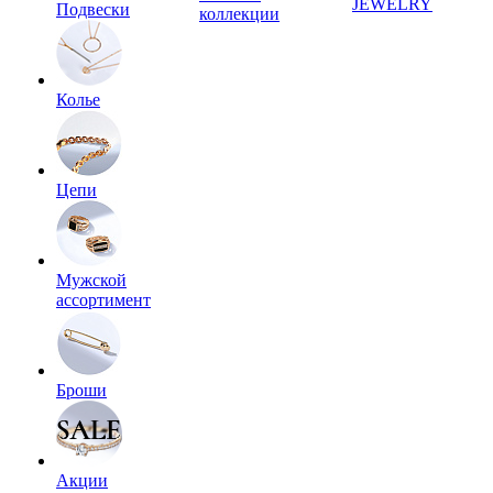
JEWELRY
Подвески
коллекции
Колье
Цепи
Мужской
ассортимент
Броши
Акции