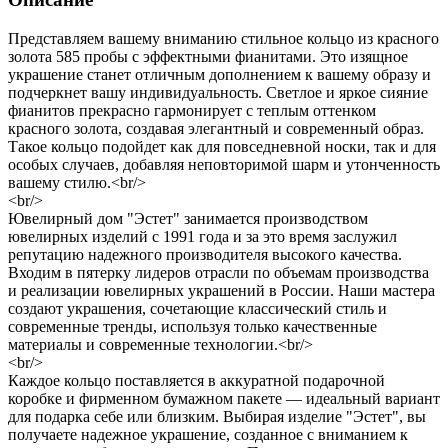
Представляем вашему вниманию стильное кольцо из красного
золота 585 пробы с эффектными фианитами. Это изящное
украшение станет отличным дополнением к вашему образу и
подчеркнет вашу индивидуальность. Светлое и яркое сияние
фианитов прекрасно гармонирует с теплым оттенком
красного золота, создавая элегантный и современный образ.
Такое кольцо подойдет как для повседневной носки, так и для
особых случаев, добавляя неповторимой шарм и утонченность
вашему стилю.<br/>
<br/>
Ювелирный дом "Эстет" занимается производством
ювелирных изделий с 1991 года и за это время заслужил
репутацию надежного производителя высокого качества.
Входим в пятерку лидеров отрасли по объемам производства
и реализации ювелирных украшений в России. Наши мастера
создают украшения, сочетающие классический стиль и
современные тренды, используя только качественные
материалы и современные технологии.<br/>
<br/>
Каждое кольцо поставляется в аккуратной подарочной
коробке и фирменном бумажном пакете — идеальный вариант
для подарка себе или близким. Выбирая изделие "Эстет", вы
получаете надежное украшение, созданное с вниманием к