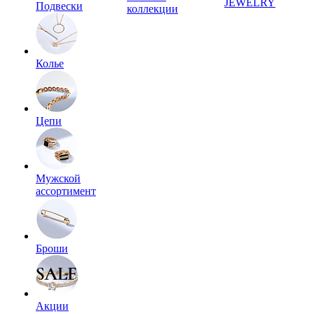
JEWELRY
Подвески
коллекции
Колье
Цепи
Мужской
ассортимент
Броши
Акции