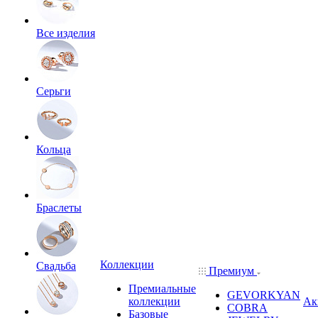
Все изделия
Серьги
Кольца
Браслеты
Коллекции
Свадьба
Премиум
Премиальные
GEVORKYAN
коллекции
Ак
COBRA
Базовые