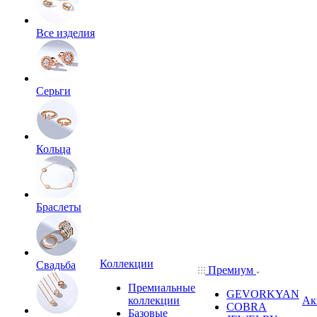
Все изделия
Серьги
Кольца
Браслеты
Коллекции
Свадьба
Премиум
Премиальные
GEVORKYAN
коллекции
Ак
COBRA
Базовые