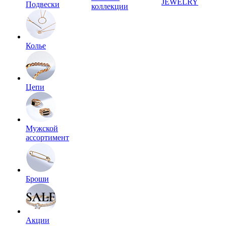
JEWELRY
Подвески
коллекции
Колье
Цепи
Мужской
ассортимент
Броши
Акции