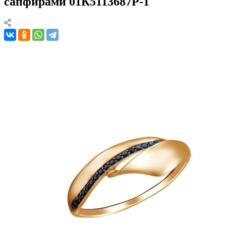
сапфирами 01К5113687Р-1