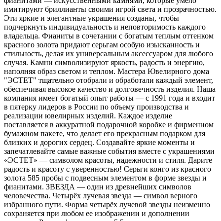
фианитами — искусственными камнями, которые умело
имитируют бриллианты своими игрой света и прозрачностью.
Эти яркие и элегантные украшения созданы, чтобы
подчеркнуть индивидуальность и неповторимость каждого
владельца. Фианиты в сочетании с богатым теплым оттенком
красного золота придают серьгам особую изысканность и
стильность, делая их универсальным аксессуаром для любого
случая. Камни символизируют яркость, радость и энергию,
наполняя образ светом и теплом. Мастера Ювелирного дома
"ЭСТЕТ" тщательно отобрали и обработали каждый элемент,
обеспечивая высокое качество и долговечность изделия. Наша
компания имеет богатый опыт работы — с 1991 года и входит
в пятерку лидеров в России по объему производства и
реализации ювелирных изделий. Каждое изделие
поставляется в аккуратной подарочной коробке и фирменном
бумажном пакете, что делает его прекрасным подарком для
близких и дорогих сердец. Создавайте яркие моменты и
запечатлевайте самые важные события вместе с украшениями
«ЭСТЕТ» — символом красоты, надежности и стиля. Дарите
радость и красоту с уверенностью! Серьги конго из красного
золота 585 пробы с подвесным элементом в форме звезды и
фианитами. ЗВЕЗДА — один из древнейших символов
человечества. Четырёх лучевая звезда — символ верного
избранного пути. Форма четырёх лучевой звезды неизменно
сохраняется при любом ее изображении и дополнении