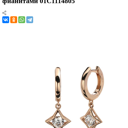
фианитами 01С1114805