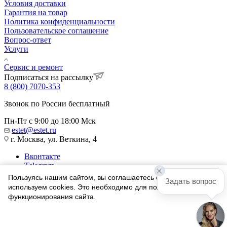
Условия доставки
Гарантия на товар
Политика конфиденциальности
Пользовательское соглашение
Вопрос-ответ
Услуги
Сервис и ремонт
Подписаться на рассылку
8 (800) 7070-353
Звонок по России бесплатный
Пн-Пт с 9:00 до 18:00 Мск
estet@estet.ru
г. Москва, ул. Веткина, 4
Вконтакте
Telegram
Одноклассники
Пользуясь нашим сайтом, вы соглашаетесь с тем, что мы
Задать вопрос
WhatsApp
используем cookies. Это необходимо для полноценного
функционирования сайта.
1991-2026 © Ювелирный Дом ЭСТЕТ
Соглашаюсь
Найти