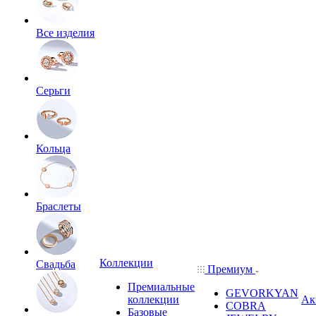
Все изделия
Серьги
Кольца
Браслеты
Коллекции
Свадьба
Премиум
Премиальные
GEVORKYAN
коллекции
Ак
COBRA
Базовые