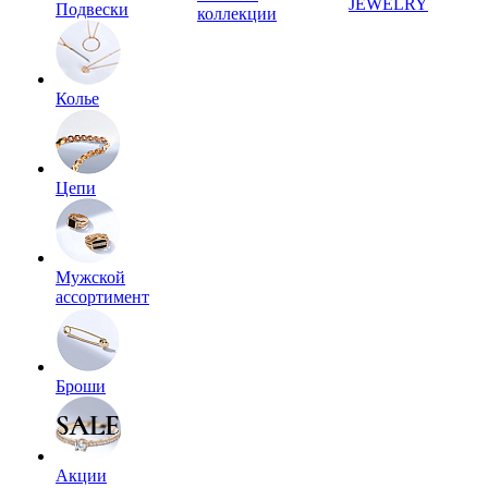
JEWELRY
Подвески
коллекции
Колье
Цепи
Мужской
ассортимент
Броши
Акции