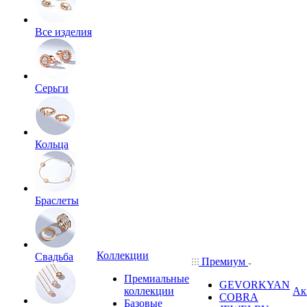
Все изделия
Серьги
Кольца
Браслеты
Коллекции
Свадьба
Премиум
Премиальные
GEVORKYAN
коллекции
Ак
COBRA
Базовые