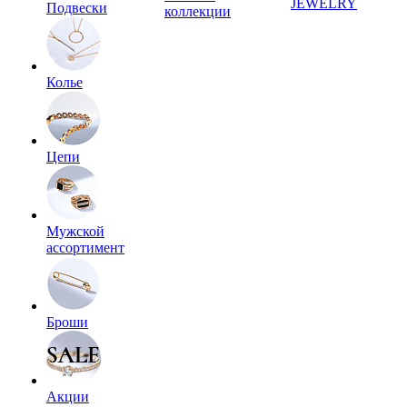
JEWELRY
Подвески
коллекции
Колье
Цепи
Мужской
ассортимент
Броши
Акции