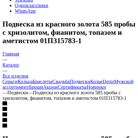
Одноклассники
WhatsApp
Подвеска из красного золота 585 пробы
с хризолитом, фианитом, топазом и
аметистом 01П315783-1
Главная
—
Каталог
—
Все изделия
Серьги
Кольца
Браслеты
Свадьба
Подвески
Колье
Цепи
Мужской
ассортимент
Броши
Акции
Сертификаты
Новинки
—
Подвески
—
Подвеска из красного золота 585 пробы с
хризолитом, фианитом, топазом и аметистом 01П315783-1