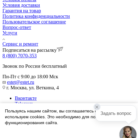
Условия доставки
Гарантия на товар
Политика конфиденциальности
Пользовательское соглашение
Вопрос-ответ
Услуги
Сервис и ремонт
Подписаться на рассылку
8 (800) 7070-353
Звонок по России бесплатный
Пн-Пт с 9:00 до 18:00 Мск
estet@estet.ru
г. Москва, ул. Веткина, 4
Вконтакте
Telegram
Одноклассники
Пользуясь нашим сайтом, вы соглашаетесь с тем, что мы
Задать вопрос
WhatsApp
используем cookies. Это необходимо для полноценного
функционирования сайта.
1991-2026 © Ювелирный Дом ЭСТЕТ
Соглашаюсь