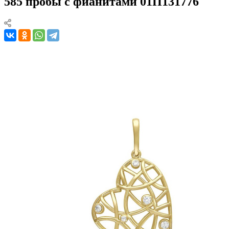
585 пробы с фианитами 01П131776