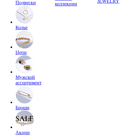
JEWELRY
Подвески
коллекции
Колье
Цепи
Мужской
ассортимент
Броши
Акции