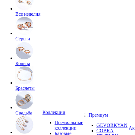
Все изделия
Серьги
Кольца
Браслеты
Коллекции
Свадьба
Премиум
Премиальные
GEVORKYAN
коллекции
Ак
COBRA
Базовые