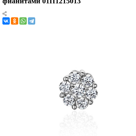
фианитами 01П1215013