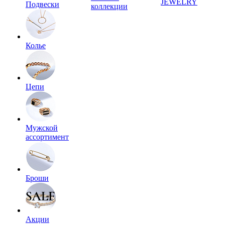
JEWELRY
Подвески
коллекции
Колье
Цепи
Мужской
ассортимент
Броши
Акции