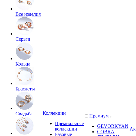
Все изделия
Серьги
Кольца
Браслеты
Коллекции
Свадьба
Премиум
Премиальные
GEVORKYAN
коллекции
Ак
COBRA
Базовые