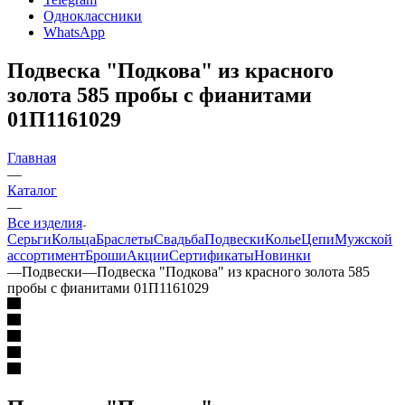
Одноклассники
WhatsApp
Подвеска "Подкова" из красного
золота 585 пробы с фианитами
01П1161029
Главная
—
Каталог
—
Все изделия
Серьги
Кольца
Браслеты
Свадьба
Подвески
Колье
Цепи
Мужской
ассортимент
Броши
Акции
Сертификаты
Новинки
—
Подвески
—
Подвеска "Подкова" из красного золота 585
пробы с фианитами 01П1161029