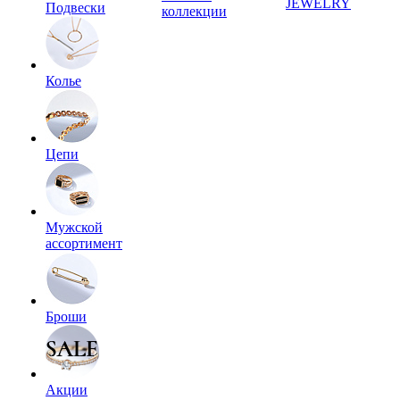
JEWELRY
Подвески
коллекции
Колье
Цепи
Мужской
ассортимент
Броши
Акции