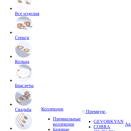
Все изделия
Серьги
Кольца
Браслеты
Коллекции
Свадьба
Премиум
Премиальные
GEVORKYAN
коллекции
Ак
COBRA
Базовые