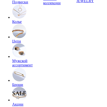
JEWELRY
Подвески
коллекции
Колье
Цепи
Мужской
ассортимент
Броши
Акции