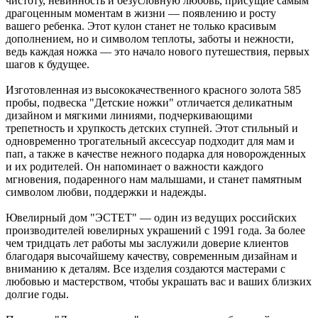
чистоту, невинность и безусловную любовь, присущие самым
драгоценным моментам в жизни — появлению и росту
вашего ребенка. Этот кулон станет не только красивым
дополнением, но и символом теплоты, заботы и нежности,
ведь каждая ножка — это начало нового путешествия, первых
шагов к будущее.
Изготовленная из высококачественного красного золота 585
пробы, подвеска "Детские ножки" отличается деликатным
дизайном и мягкими линиями, подчеркивающими
трепетность и хрупкость детских ступней. Этот стильный и
одновременно трогательный аксессуар подходит для мам и
пап, а также в качестве нежного подарка для новорожденных
и их родителей. Он напоминает о важности каждого
мгновения, подаренного нам малышами, и станет памятным
символом любви, поддержки и надежды.
Ювелирный дом "ЭСТЕТ" — один из ведущих российских
производителей ювелирных украшений с 1991 года. За более
чем тридцать лет работы мы заслужили доверие клиентов
благодаря высочайшему качеству, современным дизайнам и
вниманию к деталям. Все изделия создаются мастерами с
любовью и мастерством, чтобы украшать вас и ваших близких
долгие годы.