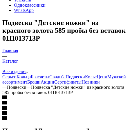
Одноклассники
WhatsApp
Подвеска "Детские ножки" из
красного золота 585 пробы без вставок
01П013713Р
Главная
—
Каталог
—
Все изделия
Серьги
Кольца
Браслеты
Свадьба
Подвески
Колье
Цепи
Мужской
ассортимент
Броши
Акции
Сертификаты
Новинки
—
Подвески
—
Подвеска "Детские ножки" из красного золота
585 пробы без вставок 01П013713Р