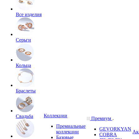
Все изделия
Серьги
Кольца
Браслеты
Коллекции
Свадьба
Премиум
Премиальные
GEVORKYAN
коллекции
Ак
COBRA
Базовые