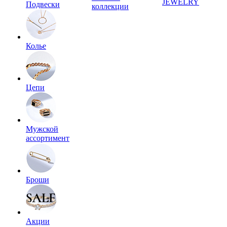
JEWELRY
Подвески
коллекции
Колье
Цепи
Мужской
ассортимент
Броши
Акции