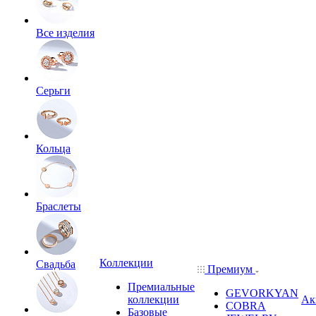
Все изделия
Серьги
Кольца
Браслеты
Коллекции
Свадьба
Премиум
Премиальные
GEVORKYAN
коллекции
Ак
COBRA
Базовые