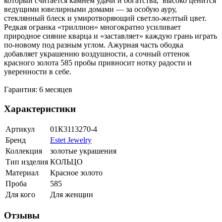
который считается камнем удачи и богатства, высоко ценится
ведущими ювелирными домами — за особую ауру,
стеклянный блеск и умиротворяющий светло-желтый цвет.
Редкая огранка «триллион» многократно усиливает
природное сияние кварца и «заставляет» каждую грань играть
по-новому под разным углом. Ажурная часть ободка
добавляет украшению воздушности, а сочный оттенок
красного золота 585 пробы привносит нотку радости и
уверенности в себе.
Гарантия: 6 месяцев
Характеристики
Артикул
01К3113270-4
Бренд
Estet Jewelry
Коллекция
золотые украшения
Тип изделия
КОЛЬЦО
Материал
Красное золото
Проба
585
Для кого
Для женщин
Отзывы