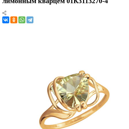
лимонным кварцем 01К3113270-4