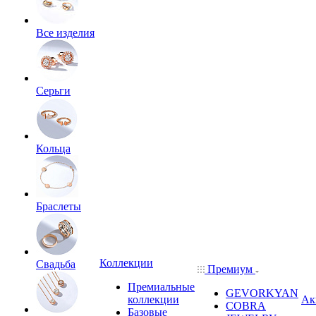
Все изделия
Серьги
Кольца
Браслеты
Коллекции
Свадьба
Премиум
Премиальные
GEVORKYAN
коллекции
Ак
COBRA
Базовые