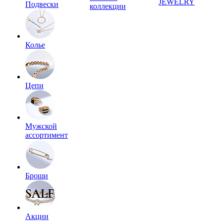
JEWELRY
Подвески
коллекции
Колье
Цепи
Мужской
ассортимент
Броши
Акции