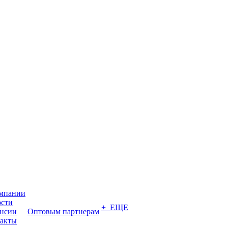
мпании
сти
+ ЕЩЕ
нсии
Оптовым партнерам
акты