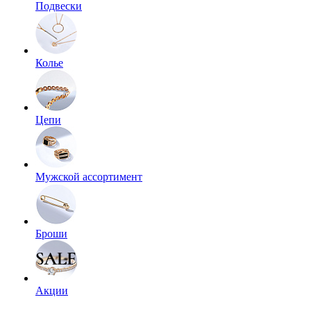
Подвески
Колье
Цепи
Мужской ассортимент
Броши
Акции