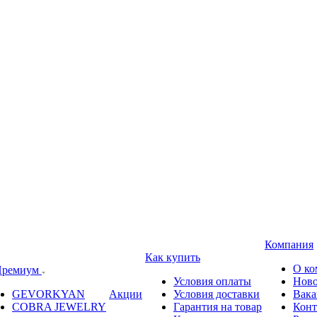
Компания
Как купить
О ко
ремиум
Условия оплаты
Ново
GEVORKYAN
Акции
Условия доставки
Вака
COBRA JEWELRY
Гарантия на товар
Конт