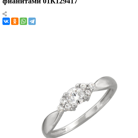
фианитами 01К129417