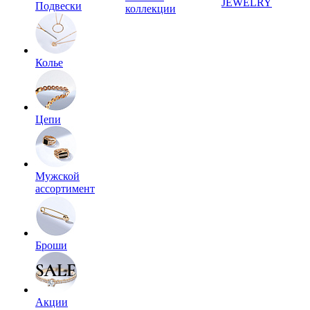
JEWELRY
Подвески
коллекции
Колье
Цепи
Мужской
ассортимент
Броши
Акции