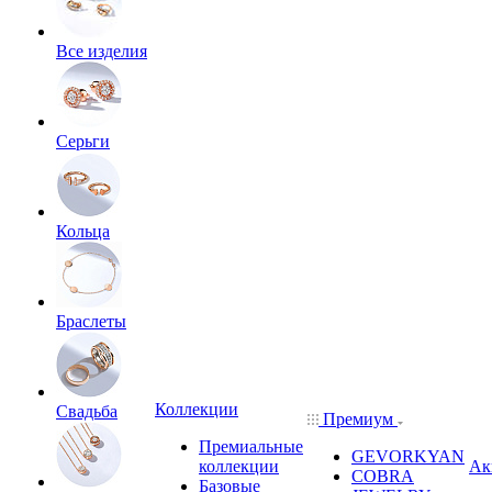
Все изделия
Серьги
Кольца
Браслеты
Коллекции
Свадьба
Премиум
Премиальные
GEVORKYAN
коллекции
Ак
COBRA
Базовые