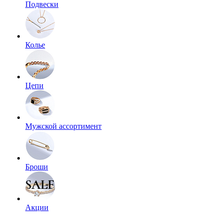
Подвески
Колье
Цепи
Мужской ассортимент
Броши
Акции