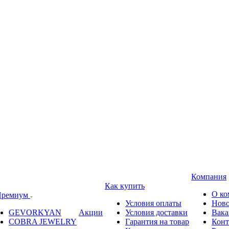
Компания
Как купить
О ко
ремиум
Условия оплаты
Ново
GEVORKYAN
Акции
Условия доставки
Вака
COBRA JEWELRY
Гарантия на товар
Конт