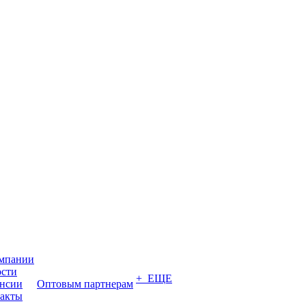
мпании
сти
+ ЕЩЕ
нсии
Оптовым партнерам
акты