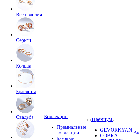
Все изделия
Серьги
Кольца
Браслеты
Коллекции
Свадьба
Премиум
Премиальные
GEVORKYAN
коллекции
Ак
COBRA
Базовые