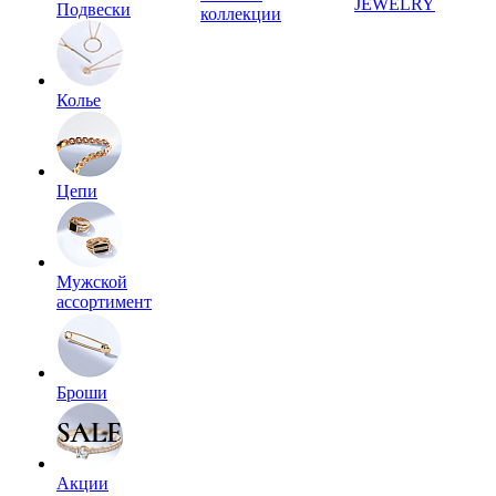
JEWELRY
Подвески
коллекции
Колье
Цепи
Мужской
ассортимент
Броши
Акции