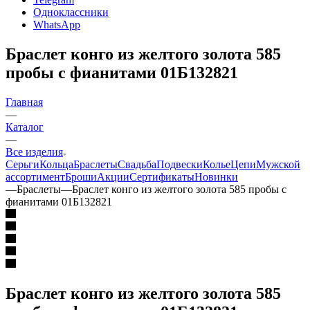
Одноклассники
WhatsApp
Браслет конго из желтого золота 585
пробы с фианитами 01Б132821
Главная
—
Каталог
—
Все изделия
Серьги
Кольца
Браслеты
Свадьба
Подвески
Колье
Цепи
Мужской
ассортимент
Броши
Акции
Сертификаты
Новинки
—
Браслеты
—
Браслет конго из желтого золота 585 пробы с
фианитами 01Б132821
Браслет конго из желтого золота 585