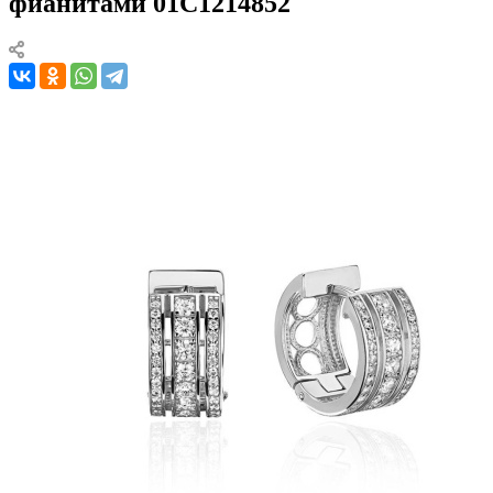
фианитами 01С1214852