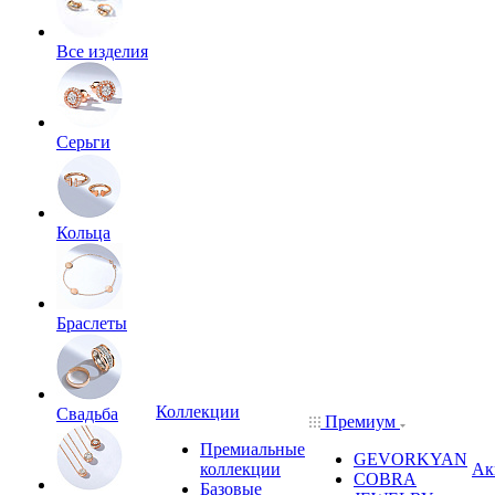
Все изделия
Серьги
Кольца
Браслеты
Коллекции
Свадьба
Премиум
Премиальные
GEVORKYAN
коллекции
Ак
COBRA
Базовые