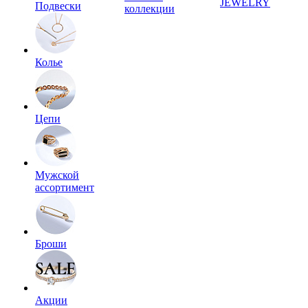
JEWELRY
Подвески
коллекции
Колье
Цепи
Мужской
ассортимент
Броши
Акции