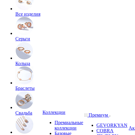
Все изделия
Серьги
Кольца
Браслеты
Коллекции
Свадьба
Премиум
Премиальные
GEVORKYAN
коллекции
Ак
COBRA
Базовые