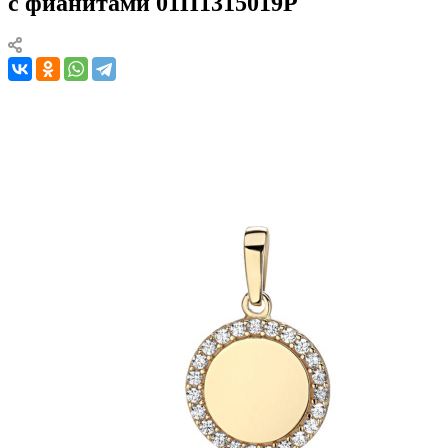
с фианитами 01П1315019Р