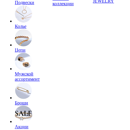
JEWELRY
Подвески
коллекции
Колье
Цепи
Мужской
ассортимент
Броши
Акции