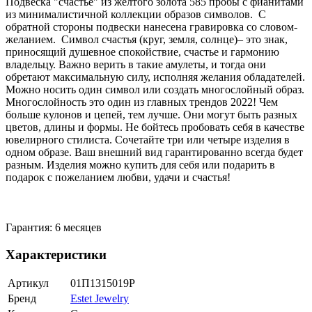
Подвеска "счастье" из желтого золота 585 пробы с фианитами
из минималистичной коллекции образов символов. С
обратной стороны подвески нанесена гравировка со словом-
желанием. Символ счастья (круг, земля, солнце)– это знак,
приносящий душевное спокойствие, счастье и гармонию
владельцу. Важно верить в такие амулеты, и тогда они
обретают максимальную силу, исполняя желания обладателей.
Можно носить один символ или создать многослойный образ.
Многослойность это один из главных трендов 2022! Чем
больше кулонов и цепей, тем лучше. Они могут быть разных
цветов, длины и формы. Не бойтесь пробовать себя в качестве
ювелирного стилиста. Сочетайте три или четыре изделия в
одном образе. Ваш внешний вид гарантированно всегда будет
разным. Изделия можно купить для себя или подарить в
подарок с пожеланием любви, удачи и счастья!
Гарантия: 6 месяцев
Характеристики
Артикул
01П1315019Р
Бренд
Estet Jewelry