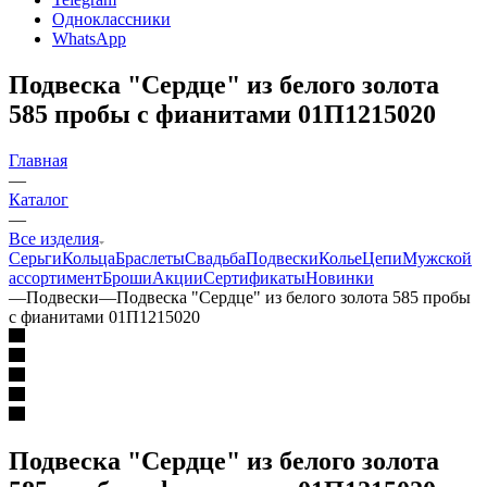
Одноклассники
WhatsApp
Подвеска "Сердце" из белого золота
585 пробы с фианитами 01П1215020
Главная
—
Каталог
—
Все изделия
Серьги
Кольца
Браслеты
Свадьба
Подвески
Колье
Цепи
Мужской
ассортимент
Броши
Акции
Сертификаты
Новинки
—
Подвески
—
Подвеска "Сердце" из белого золота 585 пробы
с фианитами 01П1215020
Подвеска "Сердце" из белого золота