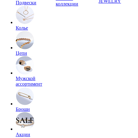
JEWELRY
Подвески
коллекции
Колье
Цепи
Мужской
ассортимент
Броши
Акции