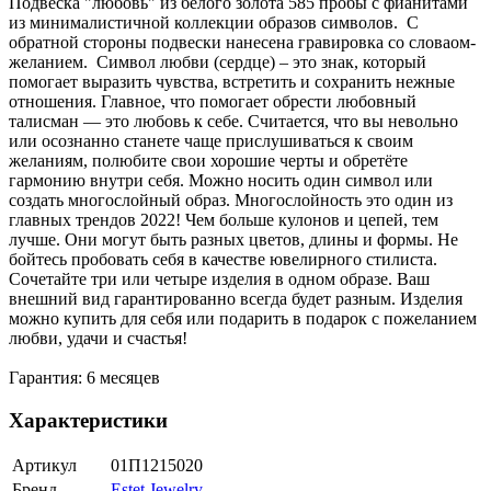
Подвеска "любовь" из белого золота 585 пробы с фианитами
из минималистичной коллекции образов символов. С
обратной стороны подвески нанесена гравировка со словаом-
желанием. Символ любви (сердце) – это знак, который
помогает выразить чувства, встретить и сохранить нежные
отношения. Главное, что помогает обрести любовный
талисман — это любовь к себе. Считается, что вы невольно
или осознанно станете чаще прислушиваться к своим
желаниям, полюбите свои хорошие черты и обретёте
гармонию внутри себя. Можно носить один символ или
создать многослойный образ. Многослойность это один из
главных трендов 2022! Чем больше кулонов и цепей, тем
лучше. Они могут быть разных цветов, длины и формы. Не
бойтесь пробовать себя в качестве ювелирного стилиста.
Сочетайте три или четыре изделия в одном образе. Ваш
внешний вид гарантированно всегда будет разным. Изделия
можно купить для себя или подарить в подарок с пожеланием
любви, удачи и счастья!
Гарантия: 6 месяцев
Характеристики
Артикул
01П1215020
Бренд
Estet Jewelry