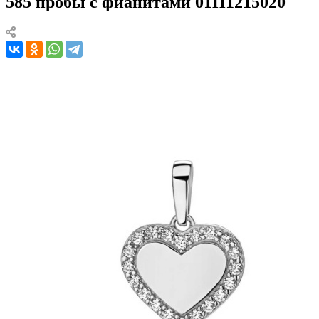
585 пробы с фианитами 01П1215020