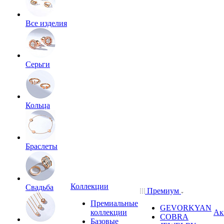
Все изделия
Серьги
Кольца
Браслеты
Коллекции
Свадьба
Премиум
Премиальные
GEVORKYAN
коллекции
Ак
COBRA
Базовые