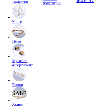
JEWELRY
Подвески
коллекции
Колье
Цепи
Мужской
ассортимент
Броши
Акции