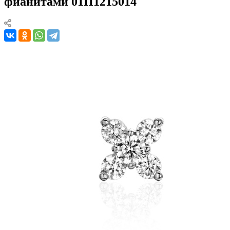
фианитами 01П1215014