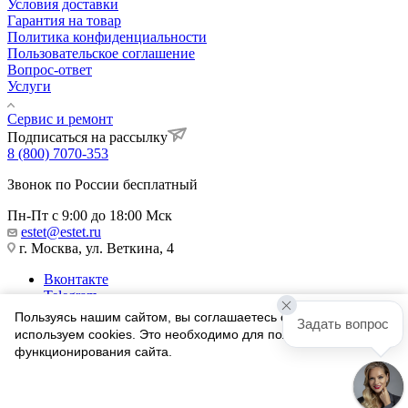
Условия доставки
Гарантия на товар
Политика конфиденциальности
Пользовательское соглашение
Вопрос-ответ
Услуги
Сервис и ремонт
Подписаться на рассылку
8 (800) 7070-353
Звонок по России бесплатный
Пн-Пт с 9:00 до 18:00 Мск
estet@estet.ru
г. Москва, ул. Веткина, 4
Вконтакте
Telegram
Одноклассники
Пользуясь нашим сайтом, вы соглашаетесь с тем, что мы
Задать вопрос
WhatsApp
используем cookies. Это необходимо для полноценного
функционирования сайта.
1991-2026 © Ювелирный Дом ЭСТЕТ
Соглашаюсь
Найти