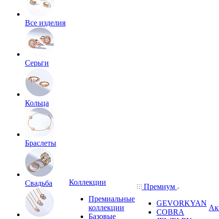
Все изделия
Серьги
Кольца
Браслеты
Коллекции
Свадьба
Премиум
Премиальные
GEVORKYAN
коллекции
Ак
COBRA
Базовые