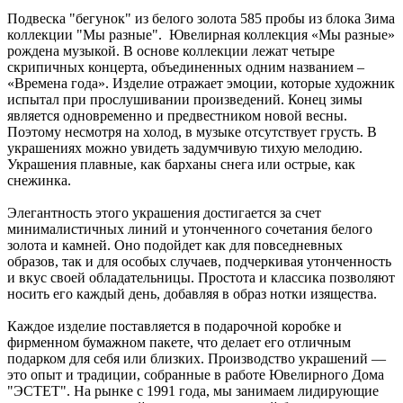
Подвеска "бегунок" из белого золота 585 пробы из блока Зима
коллекции "Мы разные". Ювелирная коллекция «Мы разные»
рождена музыкой. В основе коллекции лежат четыре
скрипичных концерта, объединенных одним названием –
«Времена года». Изделие отражает эмоции, которые художник
испытал при прослушивании произведений. Конец зимы
является одновременно и предвестником новой весны.
Поэтому несмотря на холод, в музыке отсутствует грусть. В
украшениях можно увидеть задумчивую тихую мелодию.
Украшения плавные, как барханы снега или острые, как
снежинка.
Элегантность этого украшения достигается за счет
минималистичных линий и утонченного сочетания белого
золота и камней. Оно подойдет как для повседневных
образов, так и для особых случаев, подчеркивая утонченность
и вкус своей обладательницы. Простота и классика позволяют
носить его каждый день, добавляя в образ нотки изящества.
Каждое изделие поставляется в подарочной коробке и
фирменном бумажном пакете, что делает его отличным
подарком для себя или близких. Производство украшений —
это опыт и традиции, собранные в работе Ювелирного Дома
"ЭСТЕТ". На рынке с 1991 года, мы занимаем лидирующие