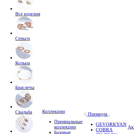
Все изделия
Серьги
Кольца
Браслеты
Коллекции
Свадьба
Премиум
Премиальные
GEVORKYAN
коллекции
Ак
COBRA
Базовые