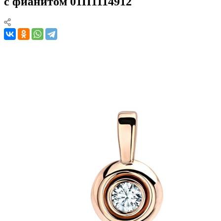
с фианитом 01П1114912