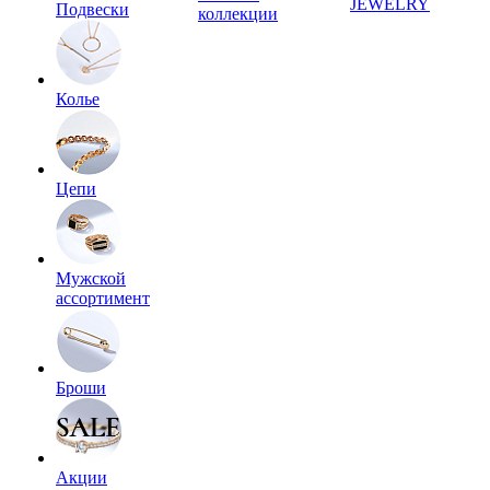
JEWELRY
Подвески
коллекции
Колье
Цепи
Мужской
ассортимент
Броши
Акции