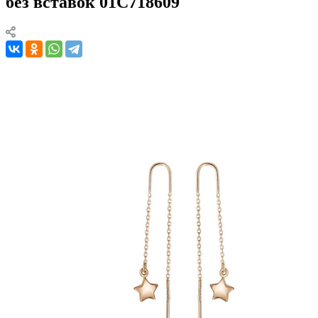
без вставок 01С718609