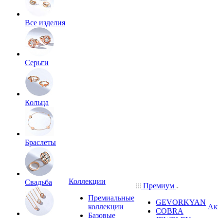
Все изделия
Серьги
Кольца
Браслеты
Коллекции
Свадьба
Премиум
Премиальные
GEVORKYAN
коллекции
Ак
COBRA
Базовые