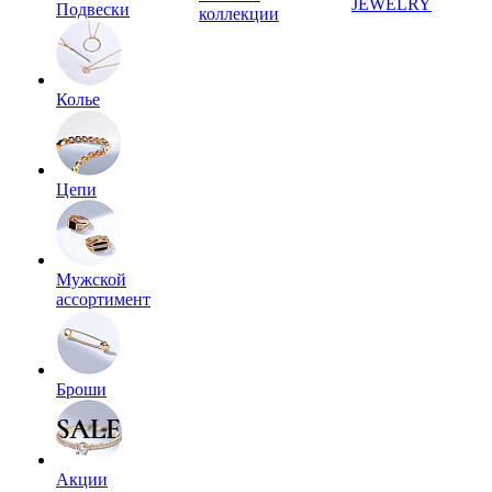
JEWELRY
Подвески
коллекции
Колье
Цепи
Мужской
ассортимент
Броши
Акции