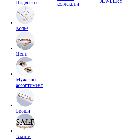
JEWELRY
Подвески
коллекции
Колье
Цепи
Мужской
ассортимент
Броши
Акции