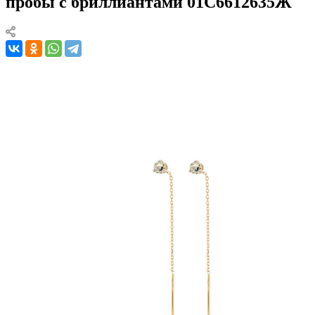
пробы с бриллиантами 01С6612635Ж