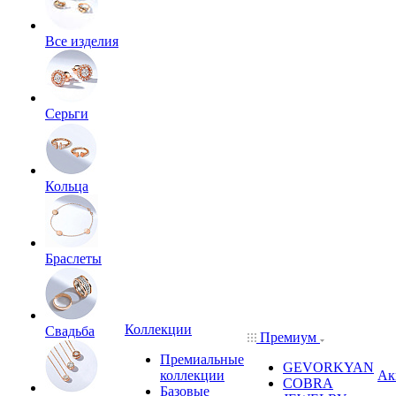
Все изделия
Серьги
Кольца
Браслеты
Коллекции
Свадьба
Премиум
Премиальные
GEVORKYAN
коллекции
Ак
COBRA
Базовые