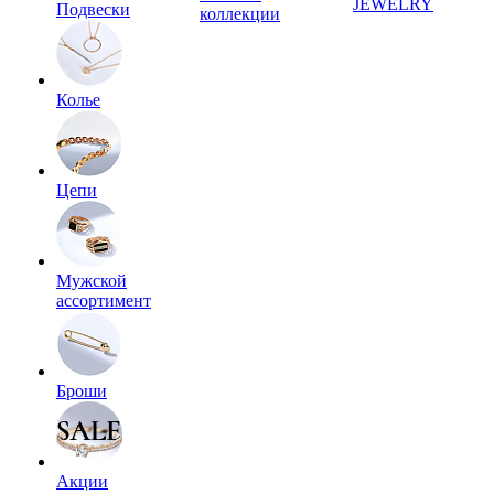
JEWELRY
Подвески
коллекции
Колье
Цепи
Мужской
ассортимент
Броши
Акции