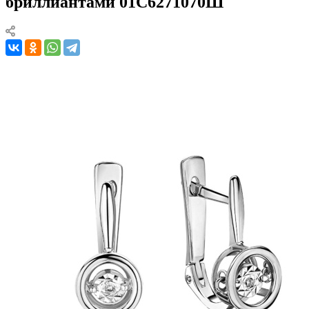
бриллиантами 01С6271070Ш