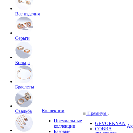
Все изделия
Серьги
Кольца
Браслеты
Коллекции
Свадьба
Премиум
Премиальные
GEVORKYAN
коллекции
Ак
COBRA
Базовые