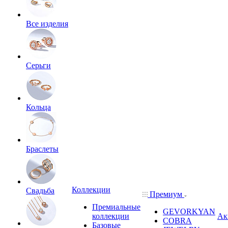
Все изделия
Серьги
Кольца
Браслеты
Коллекции
Свадьба
Премиум
Премиальные
GEVORKYAN
коллекции
Ак
COBRA
Базовые