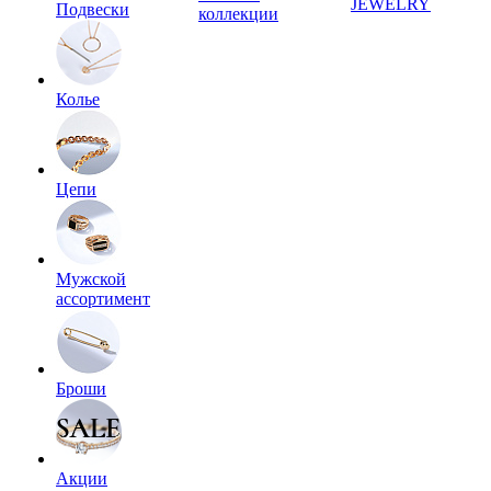
JEWELRY
Подвески
коллекции
Колье
Цепи
Мужской
ассортимент
Броши
Акции