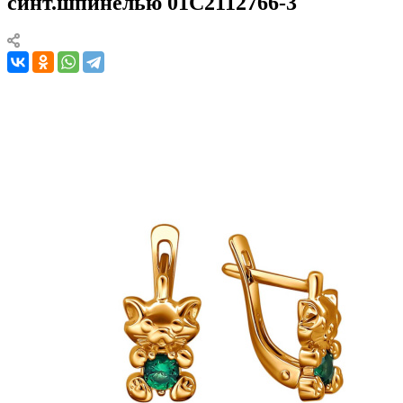
синт.шпинелью 01С2112766-3