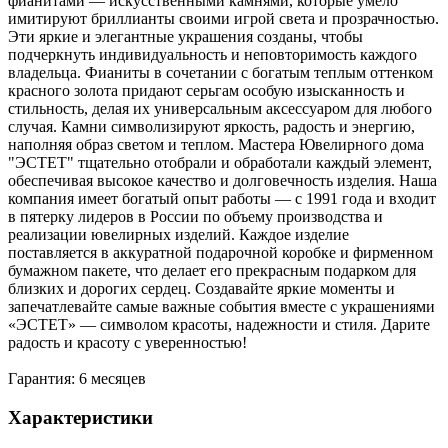
фианитами — искусственными камнями, которые умело
имитируют бриллианты своими игрой света и прозрачностью.
Эти яркие и элегантные украшения созданы, чтобы
подчеркнуть индивидуальность и неповторимость каждого
владельца. Фианиты в сочетании с богатым теплым оттенком
красного золота придают серьгам особую изысканность и
стильность, делая их универсальным аксессуаром для любого
случая. Камни символизируют яркость, радость и энергию,
наполняя образ светом и теплом. Мастера Ювелирного дома
"ЭСТЕТ" тщательно отобрали и обработали каждый элемент,
обеспечивая высокое качество и долговечность изделия. Наша
компания имеет богатый опыт работы — с 1991 года и входит
в пятерку лидеров в России по объему производства и
реализации ювелирных изделий. Каждое изделие
поставляется в аккуратной подарочной коробке и фирменном
бумажном пакете, что делает его прекрасным подарком для
близких и дорогих сердец. Создавайте яркие моменты и
запечатлевайте самые важные события вместе с украшениями
«ЭСТЕТ» — символом красоты, надежности и стиля. Дарите
радость и красоту с уверенностью!
Гарантия: 6 месяцев
Характеристики