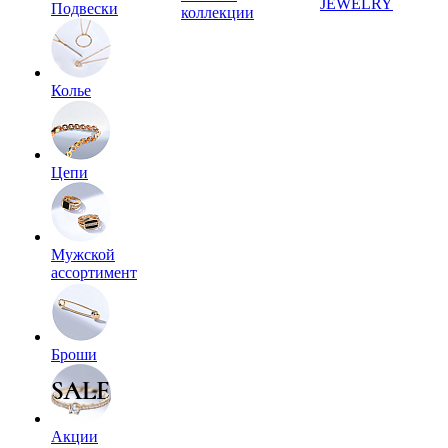
JEWELRY
Подвески
коллекции
Колье
Цепи
Мужской
ассортимент
Броши
Акции