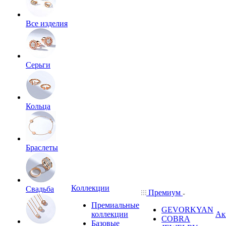
Все изделия
Серьги
Кольца
Браслеты
Коллекции
Свадьба
Премиум
Премиальные
GEVORKYAN
коллекции
Ак
COBRA
Базовые