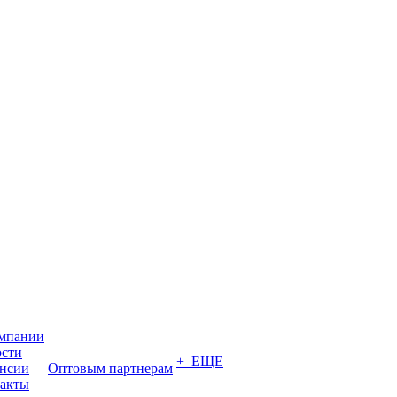
мпании
сти
+ ЕЩЕ
нсии
Оптовым партнерам
акты