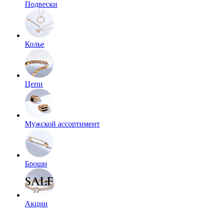
Подвески
Колье
Цепи
Мужской ассортимент
Броши
Акции