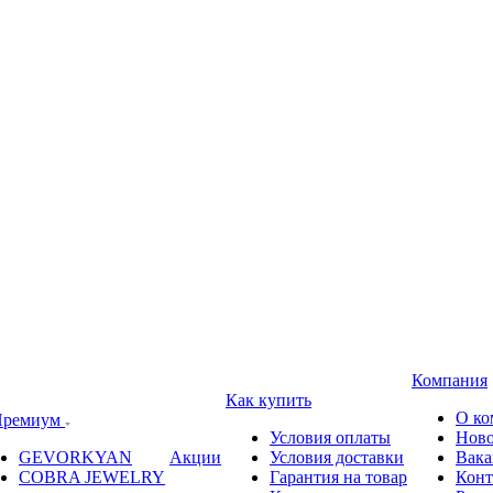
Компания
Как купить
О ко
ремиум
Условия оплаты
Ново
GEVORKYAN
Акции
Условия доставки
Вака
COBRA JEWELRY
Гарантия на товар
Конт