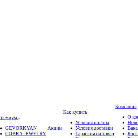
Компания
Как купить
О ко
ремиум
Условия оплаты
Ново
GEVORKYAN
Акции
Условия доставки
Вака
COBRA JEWELRY
Гарантия на товар
Конт