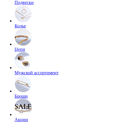
Подвески
Колье
Цепи
Мужской ассортимент
Броши
Акции