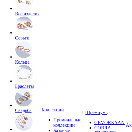
Все изделия
Серьги
Кольца
Браслеты
Коллекции
Свадьба
Премиум
Премиальные
GEVORKYAN
коллекции
Ак
COBRA
Базовые