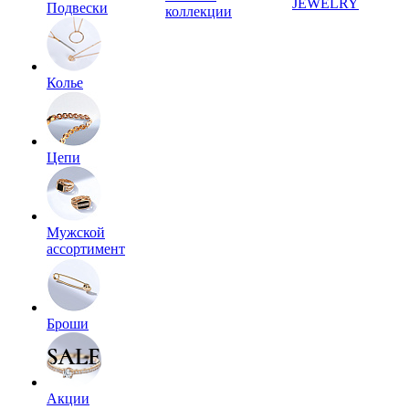
JEWELRY
Подвески
коллекции
Колье
Цепи
Мужской
ассортимент
Броши
Акции