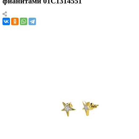
фианитами 01С1314551