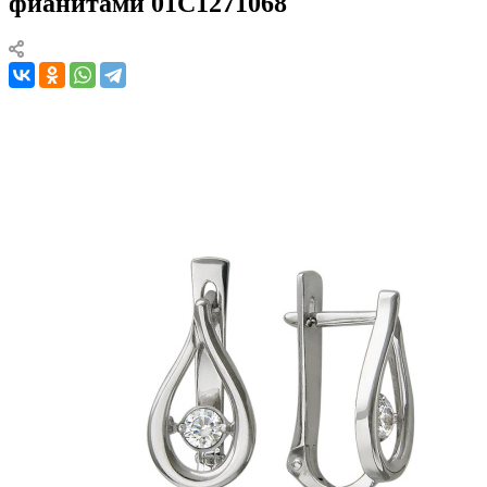
фианитами 01С1271068