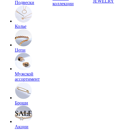
JEWELRY
Подвески
коллекции
Колье
Цепи
Мужской
ассортимент
Броши
Акции