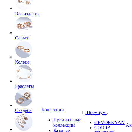
Все изделия
Серьги
Кольца
Браслеты
Коллекции
Свадьба
Премиум
Премиальные
GEVORKYAN
коллекции
Ак
COBRA
Базовые