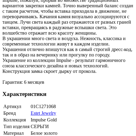
Impulse, пожалуй, прорыв во множестве традиционных
вариантов закрепки камней. Точно выверенный баланс создан
с таким расчетом, чтобы вставка приходила в движение, не
переворачиваясь. Качания камня визуально ассоциируются с
танцем. Лучи света каждый раз отражаются от разных граней
вставки, превращаясь в радужные вспышки света. Это
волшебство отражает всю красоту женщины.
В украшении много света и воздуха. Нежность, классика и
современные технологии живут в каждом изделии.
Украшения отлично впишутся как в самый строгий дресс-код,
так и в образ на вечеринку или прогулку по городу.
Украшение из коллекции Impulse - результат гармоничного
союза классического дизайна и новых технологий.
Конструкция замка скроет дырку от прокола.
Гарантия: 6 месяцев
Характеристики
Артикул
01С1271068
Бренд
Estet Jewelry
Коллекция
Impulse Gold
Тип изделия
СЕРЬГИ
Материал
Белое золото