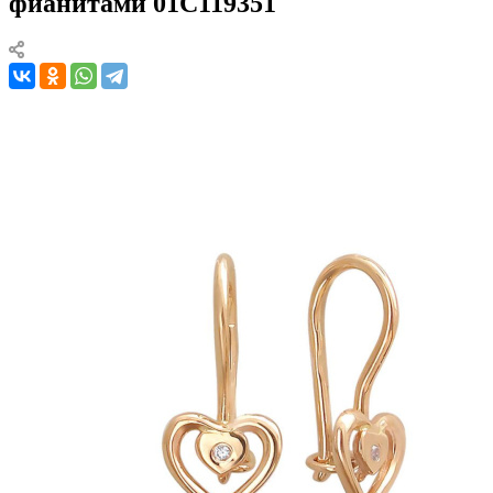
фианитами 01С119351