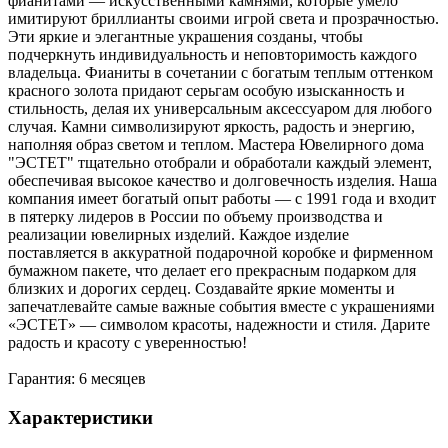
фианитами — искусственными камнями, которые умело
имитируют бриллианты своими игрой света и прозрачностью.
Эти яркие и элегантные украшения созданы, чтобы
подчеркнуть индивидуальность и неповторимость каждого
владельца. Фианиты в сочетании с богатым теплым оттенком
красного золота придают серьгам особую изысканность и
стильность, делая их универсальным аксессуаром для любого
случая. Камни символизируют яркость, радость и энергию,
наполняя образ светом и теплом. Мастера Ювелирного дома
"ЭСТЕТ" тщательно отобрали и обработали каждый элемент,
обеспечивая высокое качество и долговечность изделия. Наша
компания имеет богатый опыт работы — с 1991 года и входит
в пятерку лидеров в России по объему производства и
реализации ювелирных изделий. Каждое изделие
поставляется в аккуратной подарочной коробке и фирменном
бумажном пакете, что делает его прекрасным подарком для
близких и дорогих сердец. Создавайте яркие моменты и
запечатлевайте самые важные события вместе с украшениями
«ЭСТЕТ» — символом красоты, надежности и стиля. Дарите
радость и красоту с уверенностью!
Гарантия: 6 месяцев
Характеристики