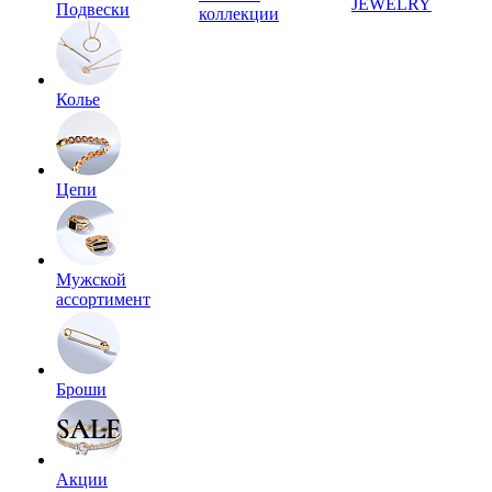
JEWELRY
Подвески
коллекции
Колье
Цепи
Мужской
ассортимент
Броши
Акции