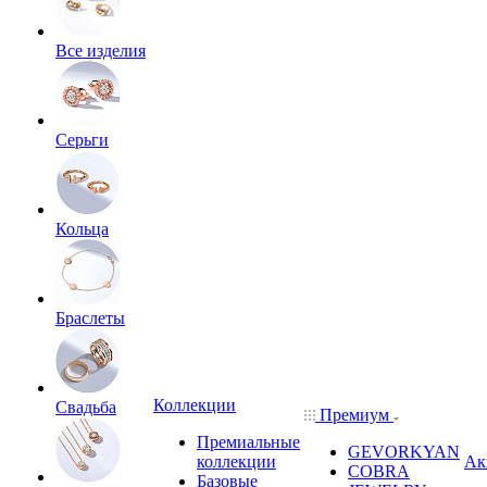
Все изделия
Серьги
Кольца
Браслеты
Коллекции
Свадьба
Премиум
Премиальные
GEVORKYAN
коллекции
Ак
COBRA
Базовые