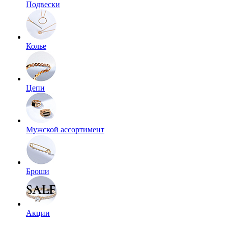
Подвески
Колье
Цепи
Мужской ассортимент
Броши
Акции