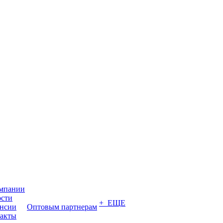
мпании
сти
+ ЕЩЕ
нсии
Оптовым партнерам
акты