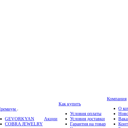
Компания
Как купить
О ко
ремиум
Условия оплаты
Ново
GEVORKYAN
Акции
Условия доставки
Вака
COBRA JEWELRY
Гарантия на товар
Конт