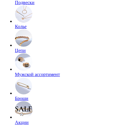
Подвески
Колье
Цепи
Мужской ассортимент
Броши
Акции