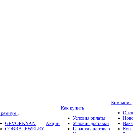
Компания
Как купить
О ко
ремиум
Условия оплаты
Ново
GEVORKYAN
Акции
Условия доставки
Вака
COBRA JEWELRY
Гарантия на товар
Конт