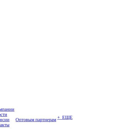
мпании
сти
+ ЕЩЕ
нсии
Оптовым партнерам
акты